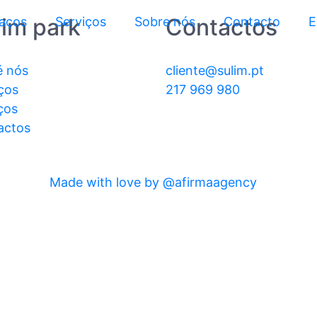
lim park
Contactos
aços
Serviços
Sobre nós
Contacto
é nós
cliente@sulim.pt
ços
217 969 980
ços
actos
Made with love by @afirmaagency