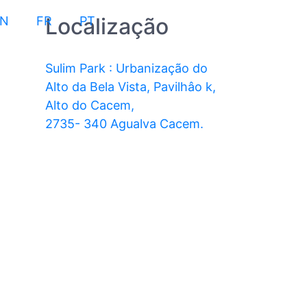
Localização
EN
FR
PT
Sulim Park : Urbanização do
Alto da Bela Vista, Pavilhâo k,
Alto do Cacem,
2735- 340 Agualva Cacem.