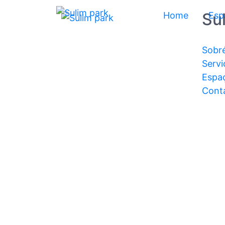
Su
Home
Esp
Sobr
Servi
Espa
Cont